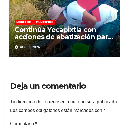
MORELOS
MUNICIPIOS
Continúa Yecapixtla con
acciones de abatización para
prevenir dengue, zika y
AGO 5, 2026
chikungunya
Deja un comentario
Tu dirección de correo electrónico no será publicada.
Los campos obligatorios están marcados con
*
Comentario
*