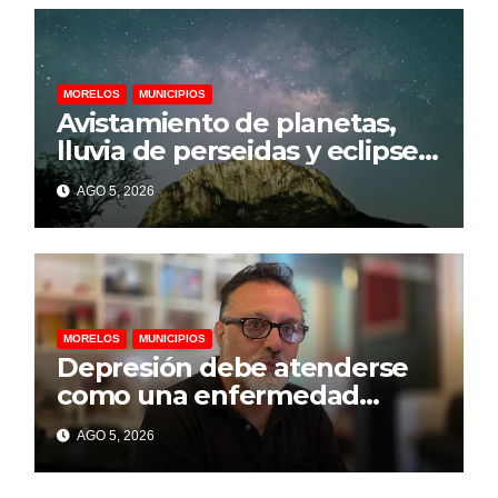
MORELOS
MUNICIPIOS
Avistamiento de planetas,
lluvia de perseidas y eclipse
parcial llegarán a
AGO 5, 2026
Chalcatzingo en agosto
MORELOS
MUNICIPIOS
Depresión debe atenderse
como una enfermedad
mental para prevenir el
AGO 5, 2026
suicidio: psicólogo