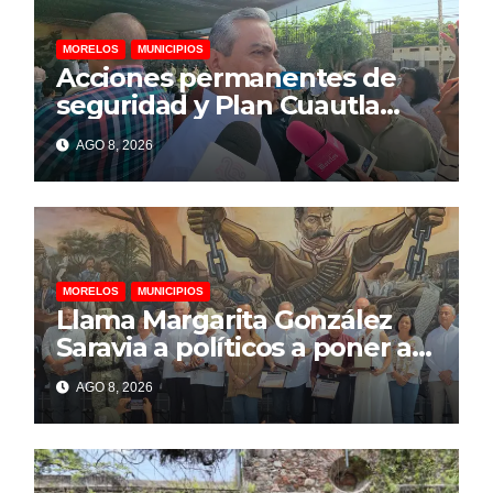
MORELOS
MUNICIPIOS
Acciones permanentes de
seguridad y Plan Cuautla
dejan 58 detenidos y más de
AGO 8, 2026
150 extorsiones resueltas
MORELOS
MUNICIPIOS
Llama Margarita González
Saravia a políticos a poner al
pueblo por encima de
AGO 8, 2026
intereses personales