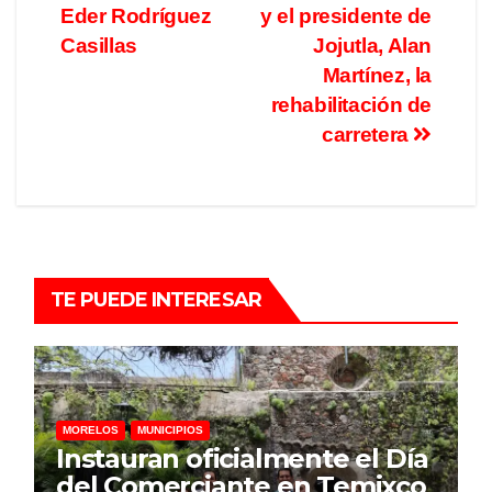
Eder Rodríguez
y el presidente de
Casillas
Jojutla, Alan
Martínez, la
rehabilitación de
carretera
TE PUEDE INTERESAR
MORELOS
MUNICIPIOS
Instauran oficialmente el Día
del Comerciante en Temixco