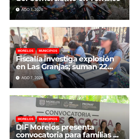
AGO 7, 2026
MORELOS
MUNICIPIOS
Fiscalía investiga explosión
en Las Granjas; suman 22
personas lesionadas y 12
AGO 7, 2026
denuncias por daños
MORELOS
MUNICIPIOS
DIF Morelos presenta
convocatoria para familias de