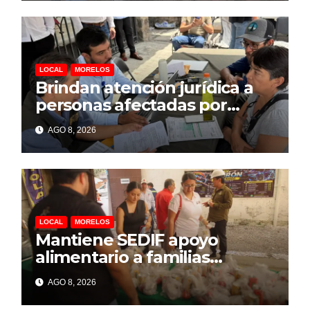
LOCAL
MORELOS
Brindan atención jurídica a
personas afectadas por
explosión de pipa en Las
AGO 8, 2026
Granjas
LOCAL
MORELOS
Mantiene SEDIF apoyo
alimentario a familias
afectadas por explosión en
AGO 8, 2026
Las Granjas