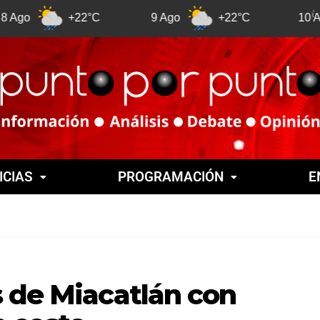
+22°C
9 Ago
+22°C
10 Ago
ICIAS
PROGRAMACIÓN
E
s de Miacatlán con