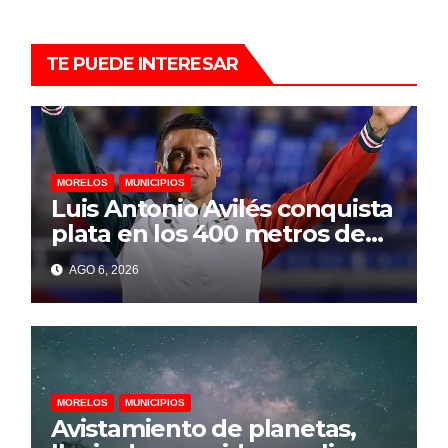
TE PUEDE INTERESAR
MORELOS
MUNICIPIOS
Luis Antonio Avilés conquista
plata en los 400 metros de
los Juegos
AGO 6, 2026
Centroamericanos y del
Caribe 2026
MORELOS
MUNICIPIOS
Avistamiento de planetas,