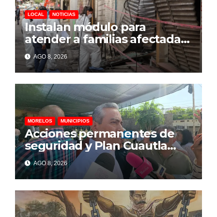
LOCAL
NOTICIAS
Instalan módulo para
atender a familias afectadas
por explosión en Las Granjas
AGO 8, 2026
MORELOS
MUNICIPIOS
Acciones permanentes de
seguridad y Plan Cuautla
dejan 58 detenidos y más de
AGO 8, 2026
150 extorsiones resueltas