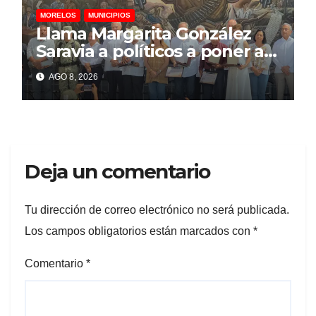
MORELOS
MUNICIPIOS
Llama Margarita González
Saravia a políticos a poner al
pueblo por encima de
AGO 8, 2026
intereses personales
Deja un comentario
Tu dirección de correo electrónico no será publicada.
Los campos obligatorios están marcados con
*
Comentario
*