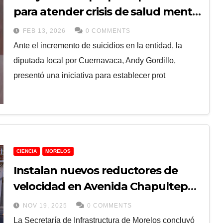
para atender crisis de salud mental
en Morelos
FEB 13, 2026
0 COMMENTS
Ante el incremento de suicidios en la entidad, la
diputada local por Cuernavaca, Andy Gordillo,
presentó una iniciativa para establecer prot
CIENCIA
MORELOS
Instalan nuevos reductores de
velocidad en Avenida Chapultepec
para mejorar seguridad vial entre
NOV 19, 2025
0 COMMENTS
Cuernavaca y Jiutepec
La Secretaría de Infrastructura de Morelos concluyó