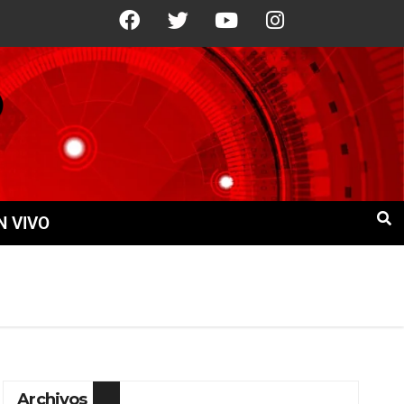
2°C
12 Ago
+22°C
13 Ago
+19°C
N VIVO
Archivos