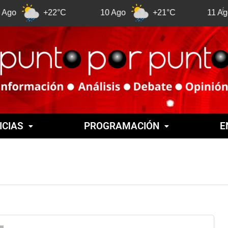
+22°C
10 Ago
+21°C
11 Ago
+2
ICIAS
PROGRAMACIÓN
E