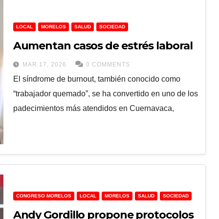
LOCAL
MORELOS
SALUD
SOCIEDAD
Aumentan casos de estrés laboral
MAR 17, 2026
0 COMMENTS
El síndrome de burnout, también conocido como
“trabajador quemado”, se ha convertido en uno de los
padecimientos más atendidos en Cuernavaca,
CONGRESO MORELOS
LOCAL
MORELOS
SALUD
SOCIEDAD
Andy Gordillo propone protocolos