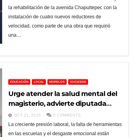
la rehabilitación de la avenida Chapultepec con la
instalación de cuatro nuevos reductores de
velocidad, como parte de una obra que requirió
una…
EDUCACIÓN
LOCAL
MORELOS
SOCIEDAD
Urge atender la salud mental del
magisterio, advierte diputada
Ruth Cleotilde
OCT 21, 2025
0 COMMENTS
La creciente presión laboral, la falta de herramientas
en las escuelas y el desgaste emocional están