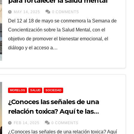
para fortalecer la salud mental
MAY 14, 2025
0 COMMENTS
Del 12 al 18 de mayo se conmemora la Semana de
Concientización sobre la Salud Mental, con el
objetivo de promover el bienestar emocional, el
diálogo y el acceso a…
MORELOS
SALUD
SOCIEDAD
¿Conoces las señales de una
relación toxica? Aquí te las
decimos
FEB 14, 2025
0 COMMENTS
¿Conoces las señales de una relación toxica? Aquí