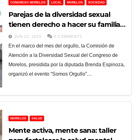
CONGRESO MORELOS
LOCAL
MORELOS
SOCIEDAD
Parejas de la diversidad sexual
tienen derecho a hacer su familia,
afirmó la diputada Brenda
JUN 23, 2025
0 COMMENTS
Espinoza
En el marco del mes del orgullo, la Comisión de
Atención a la Diversidad Sexual del Congreso de
Morelos, presidida por la diputada Brenda Espinoza,
organizó el evento “Somos Orgullo”…
MORELOS
SALUD
Mente activa, mente sana: taller