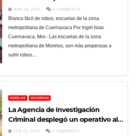
Cuernavaca
ABR 15, 2025
0 COMMENTS
Blanco fácil de robos, escuelas de la zona
metropolitana de Cuernavaca Por Ingrit Islas
Cuernavaca, Mor.- Las escuelas de la zona
metropolitana de Morelos, son más propensas a
sufrir robos…
MORELOS
SEGURIDAD
La Agencia de Investigación
Criminal desplegó un operativo al
sur de Morelos para combatir el
FEB 25, 2025
0 COMMENTS