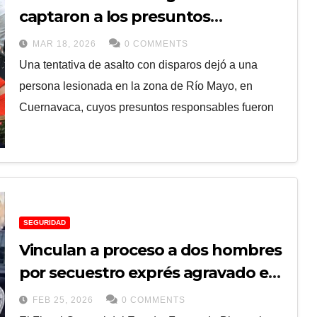
captaron a los presuntos
asaltantes de la Plaza Pabellón, en
MAR 18, 2026
0 COMMENTS
Río Mayo, Cuernavaca
Una tentativa de asalto con disparos dejó a una
persona lesionada en la zona de Río Mayo, en
Cuernavaca, cuyos presuntos responsables fueron
SEGURIDAD
Vinculan a proceso a dos hombres
por secuestro exprés agravado en
Ocuituco
FEB 25, 2026
0 COMMENTS