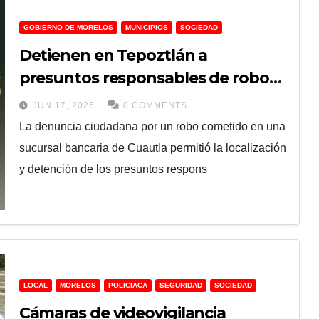
GOBIERNO DE MORELOS
MUNICIPIOS
SOCIEDAD
Detienen en Tepoztlán a
presuntos responsables de robo
en banco de Cuautla
JUN 17, 2026
0 COMMENTS
La denuncia ciudadana por un robo cometido en una
sucursal bancaria de Cuautla permitió la localización
y detención de los presuntos respons
LOCAL
MORELOS
POLICIACA
SEGURIDAD
SOCIEDAD
Cámaras de videovigilancia