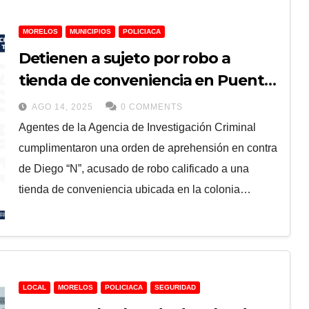
MORELOS
MUNICIPIOS
POLICIACA
Detienen a sujeto por robo a
tienda de conveniencia en Puente
de Ixtla
AGO 14, 2025
0 COMMENTS
Agentes de la Agencia de Investigación Criminal
cumplimentaron una orden de aprehensión en contra
de Diego “N”, acusado de robo calificado a una
tienda de conveniencia ubicada en la colonia…
LOCAL
MORELOS
POLICIACA
SEGURIDAD