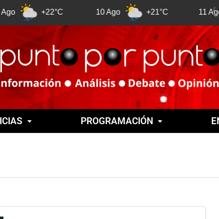
+22°C
10 Ago
+21°C
11 Ago
+
ICIAS
PROGRAMACIÓN
E