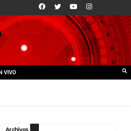
22°C
12 Ago
+22°C
13 Ago
+19°C
N VIVO
Archivos