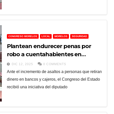
CONGRESO MORELOS
LOCAL
MORELOS
SEGURIDAD
Plantean endurecer penas por
robo a cuentahabientes en
Morelos
DIC 12, 2025
0 COMMENTS
Ante el incremento de asaltos a personas que retiran
dinero en bancos y cajeros, el Congreso del Estado
recibió una iniciativa del diputado