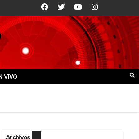
21°C
9 Ago
+22°C
10 Ago
+21°
N VIVO
Archivos