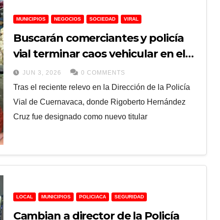
MUNICIPIOS
NEGOCIOS
SOCIEDAD
VIRAL
Buscarán comerciantes y policía
vial terminar caos vehicular en el
mercado Adolfo López Mateos en
JUN 3, 2026
0 COMMENTS
Cuernavaca
Tras el reciente relevo en la Dirección de la Policía
Vial de Cuernavaca, donde Rigoberto Hernández
Cruz fue designado como nuevo titular
LOCAL
MUNICIPIOS
POLICIACA
SEGURIDAD
Cambian a director de la Policía