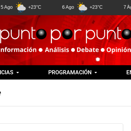
+23°C
6 Ago
+23°C
7 Ago
ICIAS
PROGRAMACIÓN
E
e