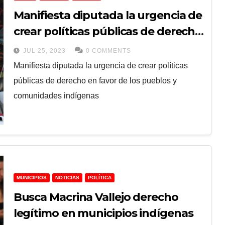
Manifiesta diputada la urgencia de
crear políticas públicas de derecho
en favor de los pueblos y
JUL 25, 2023
0 COMMENTS
comunidades indígenas
Manifiesta diputada la urgencia de crear políticas
públicas de derecho en favor de los pueblos y
comunidades indígenas
MUNICIPIOS
NOTICIAS
POLÍTICA
Busca Macrina Vallejo derecho
legítimo en municipios indígenas