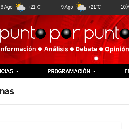
+21°C
9 Ago
+21°C
10 Ago
ICIAS
PROGRAMACIÓN
E
enas