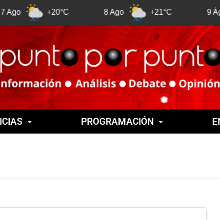
+20°C
8 Ago
+21°C
9 Ago
ICIAS
PROGRAMACIÓN
E