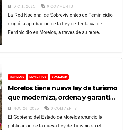
Tentativa de Feminicidio en
DIC 1, 2025
0 COMMENTS
Morelos
La Red Nacional de Sobrevivientes de Feminicidio
exigió la aprobación de la Ley de Tentativa de
Feminicidio en Morelos, a través de su repre.
MORELOS
MUNICIPIOS
SOCIEDAD
Morelos tiene nueva ley de turismo
que moderniza, ordena y garantiza
equidad para el sector
NOV 26, 2025
0 COMMENTS
El Gobierno del Estado de Morelos anunció la
publicación de la nueva Ley de Turismo en el