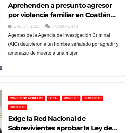
Aprehenden a presunto agresor
por violencia familiar en Coatlán
del Río
ENE 14, 2026
0 COMMENTS
Agentes de la Agencia de Investigación Criminal
(AIC) detuvieron a un hombre señalado por agredir y
amenazar de muerte a una mujer
CONGRESO MORELOS
LOCAL
MORELOS
SEGURIDAD
SOCIEDAD
Exige la Red Nacional de
Sobrevivientes aprobar la Ley de