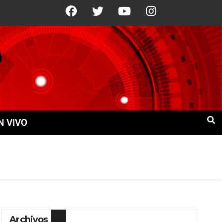
21°C
9 Ago
+22°C
10 Ago
+21°
N VIVO
Archivos