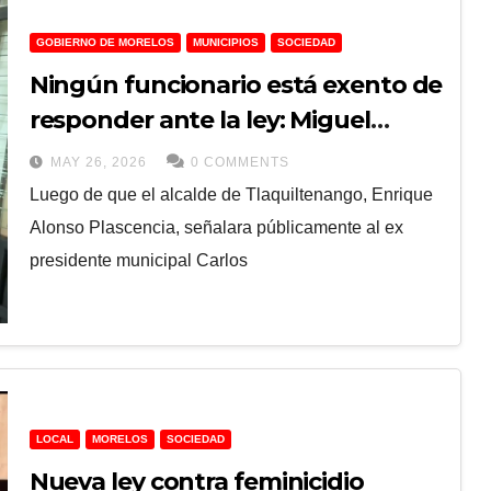
GOBIERNO DE MORELOS
MUNICIPIOS
SOCIEDAD
Ningún funcionario está exento de
responder ante la ley: Miguel
Ángel Peláez
MAY 26, 2026
0 COMMENTS
Luego de que el alcalde de Tlaquiltenango, Enrique
Alonso Plascencia, señalara públicamente al ex
presidente municipal Carlos
LOCAL
MORELOS
SOCIEDAD
Nueva ley contra feminicidio