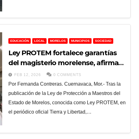
EDUCACIÓN
LOCAL
MORELOS
MUNICIPIOS
SOCIEDAD
Ley PROTEM fortalece garantías
del magisterio morelense, afirma
SNTE Sección 19
FEB 12, 2026
0 COMMENTS
Por Fernanda Contreras. Cuernavaca, Mor.- Tras la
publicación de la Ley de Protección a Maestros del
Estado de Morelos, conocida como Ley PROTEM, en
el periódico oficial Tierra y Libertad,…