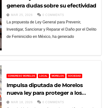
genera dudas sobre su efectividad
MAR 25, 2026
0 COMMENTS
La propuesta de Ley General para Prevenir,
Investigar, Sancionar y Reparar el Daño por el Delito
de Feminicidio en México, ha generado
CONGRESO MORELOS
LOCAL
MORELOS
SOCIEDAD
Impulsa diputada de Morelos
nueva ley para proteger a los
migrantes
MAR 18, 2026
0 COMMENTS