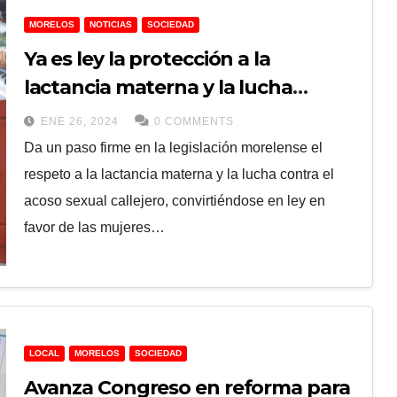
MORELOS
NOTICIAS
SOCIEDAD
Ya es ley la protección a la
lactancia materna y la lucha
contra el acoso callejero.
ENE 26, 2024
0 COMMENTS
Da un paso firme en la legislación morelense el
respeto a la lactancia materna y la lucha contra el
acoso sexual callejero, convirtiéndose en ley en
favor de las mujeres…
LOCAL
MORELOS
SOCIEDAD
Avanza Congreso en reforma para