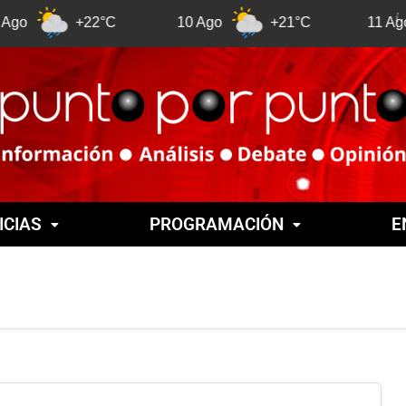
+22°C
10 Ago
+21°C
11 Ago
ICIAS
PROGRAMACIÓN
E