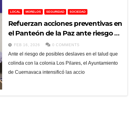
LOCAL
MORELOS
SEGURIDAD
SOCIEDAD
Refuerzan acciones preventivas en
el Panteón de la Paz ante riesgo de
deslaves
FEB 16, 2026
0 COMMENTS
Ante el riesgo de posibles deslaves en el talud que
colinda con la colonia Los Pilares, el Ayuntamiento
de Cuernavaca intensificó las accio