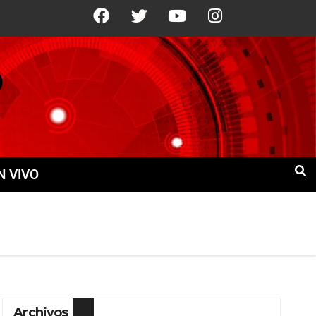
1°C
9 Ago
+22°C
10 Ago
+21°
N VIVO
Archivos