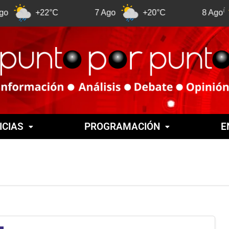
+22°C
7 Ago
+20°C
8 Ago
+2
ICIAS
PROGRAMACIÓN
E