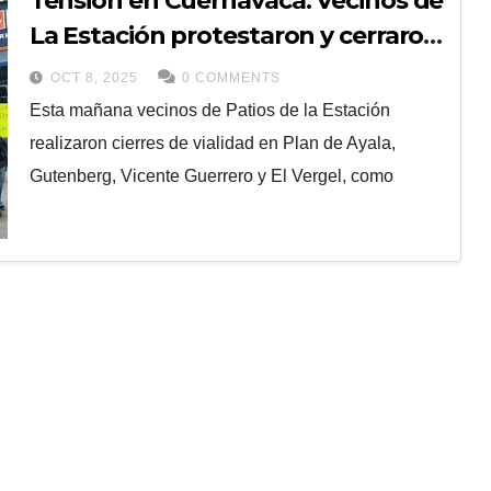
Tensión en Cuernavaca: Vecinos de
La Estación protestaron y cerraron
vialidades por asesinato de un
OCT 8, 2025
0 COMMENTS
joven
Esta mañana vecinos de Patios de la Estación
realizaron cierres de vialidad en Plan de Ayala,
Gutenberg, Vicente Guerrero y El Vergel, como