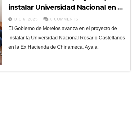
instalar Universidad Nacional en Ex
Hacienda de Chinameca
DIC 6, 2025
0 COMMENTS
El Gobierno de Morelos avanza en el proyecto de
instalar la Universidad Nacional Rosario Castellanos
en la Ex Hacienda de Chinameca, Ayala.