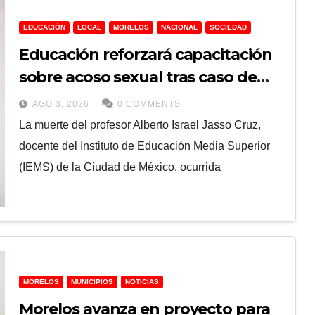
EDUCACIÓN
LOCAL
MORELOS
NACIONAL
SOCIEDAD
Educación reforzará capacitación
sobre acoso sexual tras caso de
docente del IEMS CDMX
AGO 3, 2026
0 COMMENTS
La muerte del profesor Alberto Israel Jasso Cruz,
docente del Instituto de Educación Media Superior
(IEMS) de la Ciudad de México, ocurrida
MORELOS
MUNICIPIOS
NOTICIAS
Morelos avanza en proyecto para