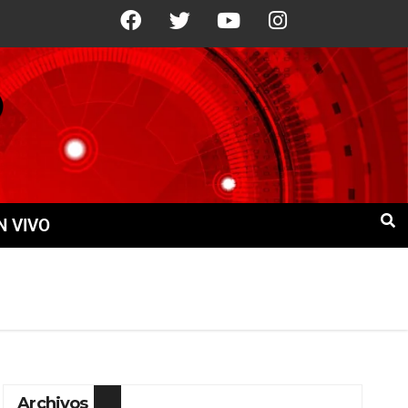
2°C
10 Ago
+21°C
11 Ago
+22°C
N VIVO
Archivos