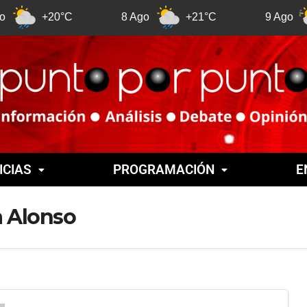
+20°C
8 Ago
+21°C
9 Ago
+2
ICIAS
PROGRAMACIÓN
E
a Alonso