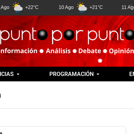
+22°C
10 Ago
+21°C
11 Ago
ICIAS
PROGRAMACIÓN
E
a