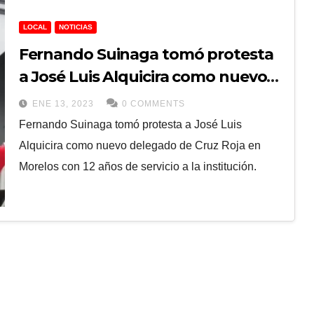
LOCAL
NOTICIAS
Fernando Suinaga tomó protesta
a José Luis Alquicira como nuevo
delegado de Cruz Roja en Morelos
ENE 13, 2023
0 COMMENTS
Fernando Suinaga tomó protesta a José Luis
Alquicira como nuevo delegado de Cruz Roja en
Morelos con 12 años de servicio a la institución.