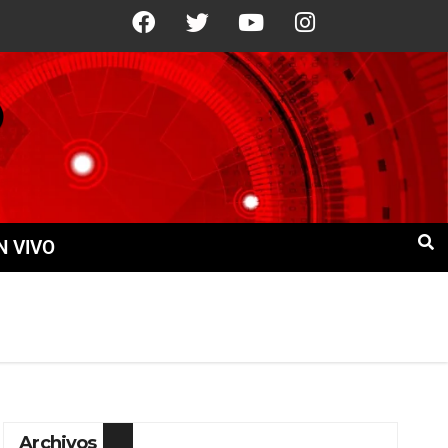
C
9 Ago
+22°C
10 Ago
+21°C
N VIVO
Archivos