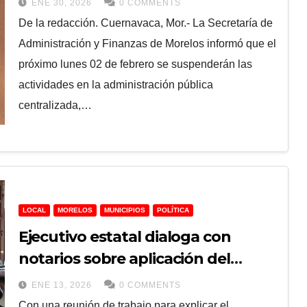
ENE 30, 2026
0 COMMENTS
Mexicanos del Poder Ejecutivo
De la redacción. Cuernavaca, Mor.- La Secretaría de
garantiza atención ciudadana
Administración y Finanzas de Morelos informó que el
durante suspensión de labores
próximo lunes 02 de febrero se suspenderán las
actividades en la administración pública
centralizada,…
LOCAL
MORELOS
MUNICIPIOS
POLÍTICA
Ejecutivo estatal dialoga con
notarios sobre aplicación del
Impuesto Cedular 2026
ENE 13, 2026
0 COMMENTS
Con una reunión de trabajo para explicar el