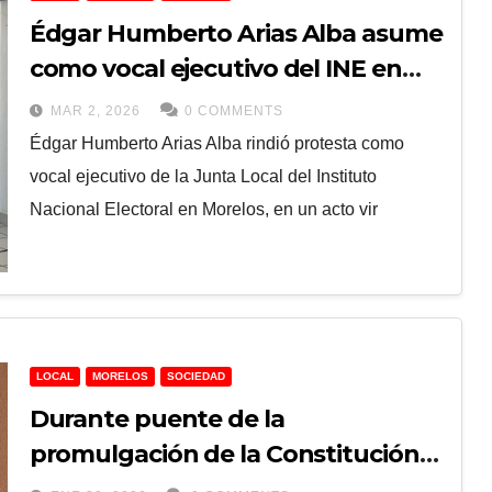
Édgar Humberto Arias Alba asume
como vocal ejecutivo del INE en
Morelos
MAR 2, 2026
0 COMMENTS
Édgar Humberto Arias Alba rindió protesta como
vocal ejecutivo de la Junta Local del Instituto
Nacional Electoral en Morelos, en un acto vir
LOCAL
MORELOS
SOCIEDAD
Durante puente de la
promulgación de la Constitución
Política de los Estados Unidos