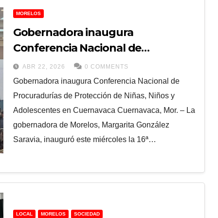
MORELOS
Gobernadora inaugura
Conferencia Nacional de
Procuradurías de Protección de
ABR 22, 2026
0 COMMENTS
Niñas, Niños y Adolescentes en
Gobernadora inaugura Conferencia Nacional de
Cuernavaca
Procuradurías de Protección de Niñas, Niños y
Adolescentes en Cuernavaca Cuernavaca, Mor. – La
gobernadora de Morelos, Margarita González
Saravia, inauguró este miércoles la 16ª…
LOCAL
MORELOS
SOCIEDAD