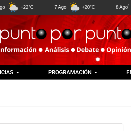
22°C
7 Ago
+20°C
8 Ago
+21°
ICIAS
PROGRAMACIÓN
E