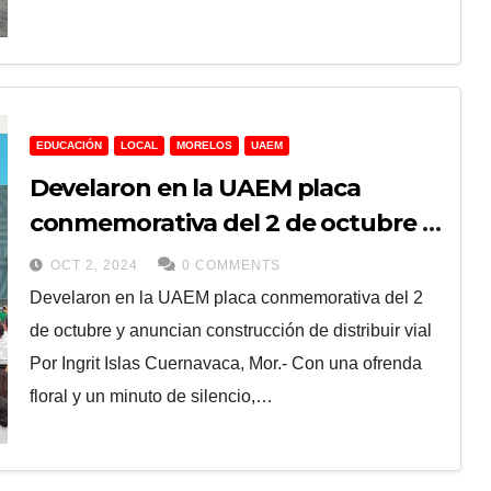
EDUCACIÓN
LOCAL
MORELOS
UAEM
Develaron en la UAEM placa
conmemorativa del 2 de octubre y
anuncian construcción de
OCT 2, 2024
0 COMMENTS
distribuir vial
Develaron en la UAEM placa conmemorativa del 2
de octubre y anuncian construcción de distribuir vial
Por Ingrit Islas Cuernavaca, Mor.- Con una ofrenda
floral y un minuto de silencio,…