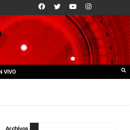
+21°C
10 Ago
+21°C
11 Ago
N VIVO
Archivos