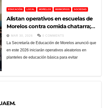
EDUCACIÓN
LOCAL
MORELOS
MUNICIPIOS
SOCIEDAD
Alistan operativos en escuelas de
Morelos contra comida chatarra;
advierten sanciones
MAR 30, 2026
0 COMMENTS
La Secretaría de Educación de Morelos anunció que
en este 2026 iniciarán operativos aleatorios en
planteles de educación básica para evitar
 UAEM.