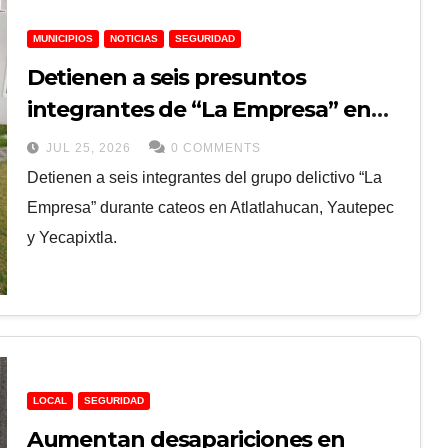
MUNICIPIOS
NOTICIAS
SEGURIDAD
Detienen a seis presuntos
integrantes de “La Empresa” en
operativo contra la extorsión en
JUL 25, 2026
0 COMMENTS
Morelos
Detienen a seis integrantes del grupo delictivo “La
Empresa” durante cateos en Atlatlahucan, Yautepec
y Yecapixtla.
LOCAL
SEGURIDAD
Aumentan desapariciones en