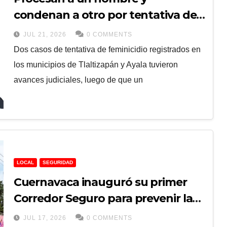
condenan a otro por tentativa de
feminicidio en Morelos
JUL 21, 2026
0 COMMENTS
Dos casos de tentativa de feminicidio registrados en
los municipios de Tlaltizapán y Ayala tuvieron
avances judiciales, luego de que un
LOCAL
SEGURIDAD
Cuernavaca inauguró su primer
Corredor Seguro para prevenir la
violencia de género
JUL 17, 2026
0 COMMENTS