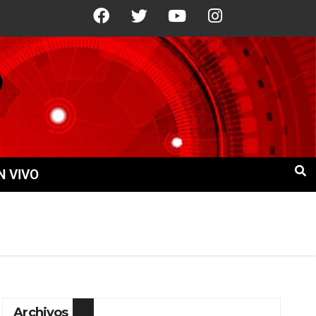
21°C
10 Ago
+21°C
11 Ago
+21
N VIVO
Archivos