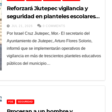
Reforzará Jiutepec vigilancia y
seguridad en planteles escolares
durante periodo vacacional​
JUL 21, 2026
0 COMMENTS
Por Israel Cruz ​Jiutepec, Mor.- El secretario del
Ayuntamiento de Jiutepec, Arturo Flores Solorio,
informó que se implementarán operativos de
vigilancia en más de trescientos planteles educativos
públicos del municipio…
FGE
SEGURIDAD
Procesan a un hombre y