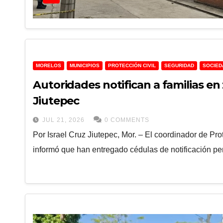
MORELOS
MUNICIPIOS
PROTECCIÓN CIVIL
SEGURIDAD
SOCIED
Autoridades notifican a familias en 
Jiutepec
JUL 21, 2026
0 COMMENTS
Por Israel Cruz ​Jiutepec, Mor. – El coordinador de Pr
informó que han entregado cédulas de notificación p