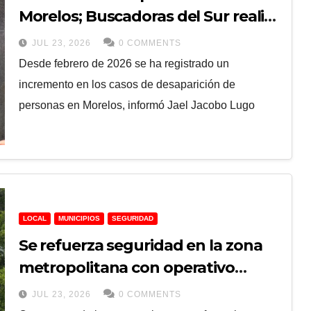
Morelos; Buscadoras del Sur realiza
jornada para visibilizar casos
JUL 23, 2026
0 COMMENTS
Desde febrero de 2026 se ha registrado un
incremento en los casos de desaparición de
personas en Morelos, informó Jael Jacobo Lugo
LOCAL
MUNICIPIOS
SEGURIDAD
Se refuerza seguridad en la zona
metropolitana con operativo
“Presencia Máxima”
JUL 23, 2026
0 COMMENTS