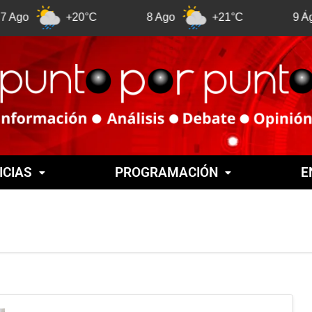
+20°C
8 Ago
+21°C
9 Ago
+
ICIAS
PROGRAMACIÓN
E