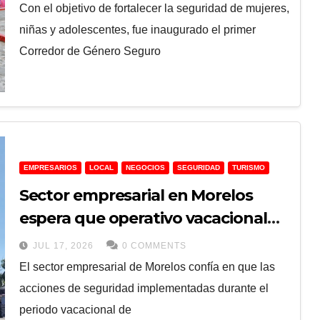
Con el objetivo de fortalecer la seguridad de mujeres,
niñas y adolescentes, fue inaugurado el primer
Corredor de Género Seguro
EMPRESARIOS
LOCAL
NEGOCIOS
SEGURIDAD
TURISMO
Sector empresarial en Morelos
espera que operativo vacacional
impulse turismo y derrama
JUL 17, 2026
0 COMMENTS
económica
El sector empresarial de Morelos confía en que las
acciones de seguridad implementadas durante el
periodo vacacional de