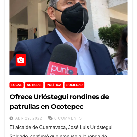
LOCAL
NOTICIAS
POLÍTICA
SOCIEDAD
Ofrece Urióstegui rondines de
patrullas en Ocotepec
ABR 29, 2022
0 COMMENTS
El alcalde de Cuernavaca, José Luis Urióstegui
Salgado, confirmó que propuso a la ronda de